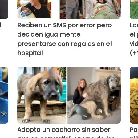
l
Reciben un SMS por error pero
Lo
deciden igualmente
el
presentarse con regalos en el
vi
hospital
(+
Adopta un cachorro sin saber
Pa