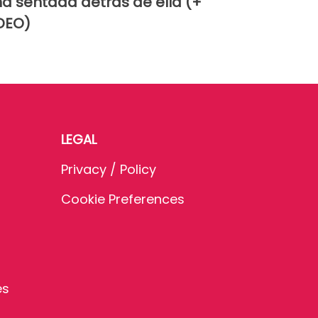
ña sentada detrás de ella (+
DEO)
LEGAL
Privacy / Policy
Cookie Preferences
es