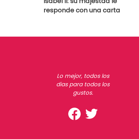
Isabel II: su majestad le
responde con una carta
Lo mejor, todos los
dias para todos los
gustos.