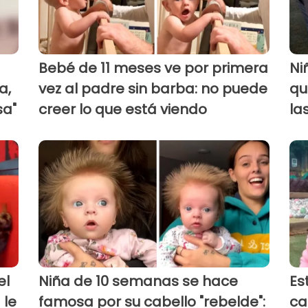
Bebé de 11 meses ve por primera
Ni
a,
vez al padre sin barba: no puede
qu
sa"
creer lo que está viendo
la
el
Niña de 10 semanas se hace
Es
 le
famosa por su cabello "rebelde":
ca