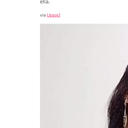
ella.
via
Upsocl