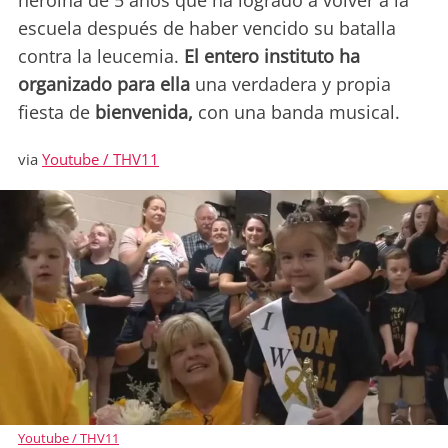
heroína de 5 años que ha logrado a volver a la
escuela después de haber vencido su batalla
contra la leucemia.
El entero instituto ha
organizado para ella
una verdadera y propia
fiesta de
bienvenida,
con una banda musical.
via
Youtube / THV11
Youtube / THV11