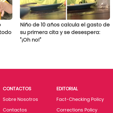
o
Niño de 10 años calcula el gasto de
 todo
su primera cita y se desespera:
"¡Oh no!"
CONTACTOS
EDITORIAL
Sobre Nosotros
Fact-Checking Policy
Contactos
Corrections Policy