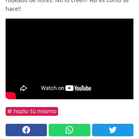
rodeado de flores. No lo creen? Asi es como se
hace!!
# hazlo tú mismo