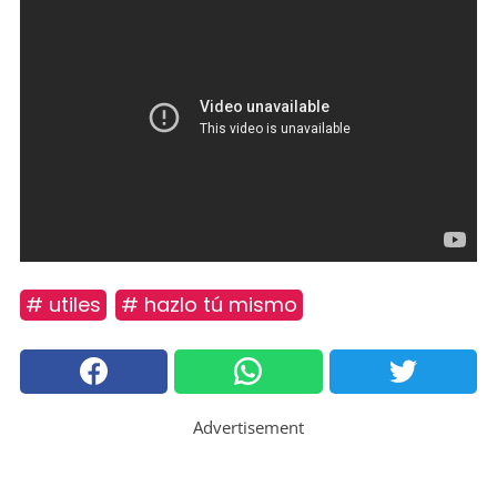
# utiles
# hazlo tú mismo
Advertisement