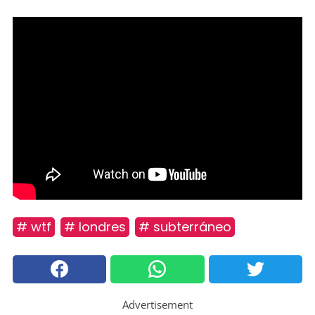
# wtf
# londres
# subterráneo
Advertisement