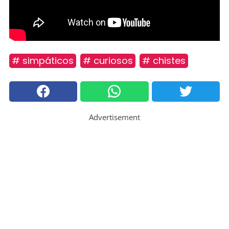
# simpáticos
# curiosos
# chistes
Advertisement