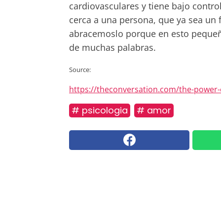
cardiovasculares y tiene bajo contr
cerca a una persona, que ya sea un 
abracemoslo porque en esto pequeñ
de muchas palabras.
Source:
https://theconversation.com/the-power-o
# psicologia
# amor