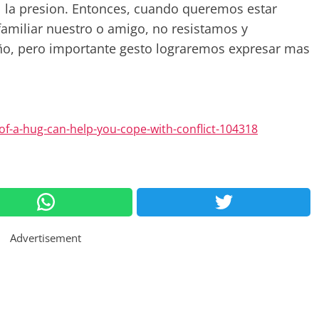
ol la presion. Entonces, cuando queremos estar
familiar nuestro o amigo, no resistamos y
o, pero importante gesto lograremos expresar mas
f-a-hug-can-help-you-cope-with-conflict-104318
Advertisement