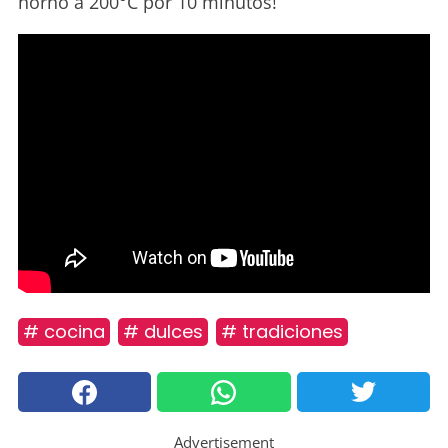
horno a 200°C por 10 minutos!
# cocina
# dulces
# tradiciones
Advertisement