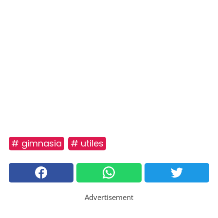
# gimnasia
# utiles
Advertisement