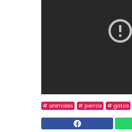
# animales
# perros
# gatos