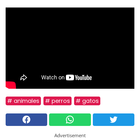
# animales
# perros
# gatos
Advertisement