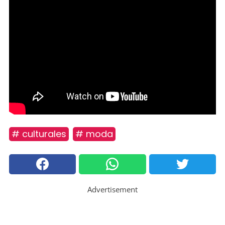
# culturales
# moda
Advertisement