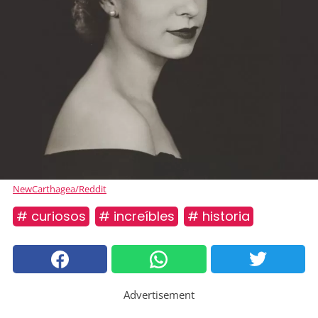
NewCarthagea/Reddit
# curiosos
# increíbles
# historia
Advertisement