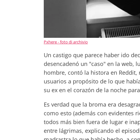
Pxhere - foto di archivio
Un castigo que parece haber ido d
desencadenó un "caso" en la web, l
hombre, contó la histora en Reddit,
usuarios a propósito de lo que habí
su ex en el corazón de la noche par
Es verdad que la broma era desagrad
como esto (además con evidentes rie
todos más bien fuera de lugar e ina
entre lágrimas, explicando el episodi
madrastra lo que había hecho, a com