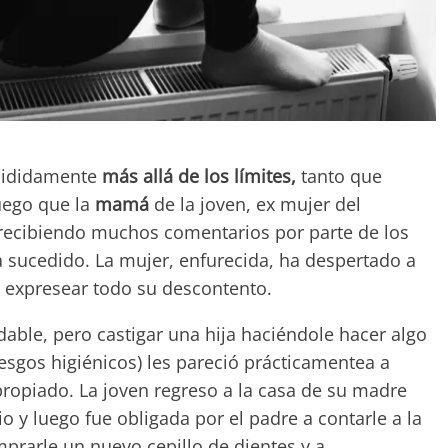
ecididamente
más allá de los límites,
tanto que
uego que la
mamá
de la joven, ex mujer del
 recibiendo muchos comentarios por parte de los
a sucedido. La mujer, enfurecida, ha despertado a
a expresear todo su descontento.
able, pero castigar una hija haciéndole hacer algo
sgos higiénicos) les pareció prácticamentea a
propiado. La joven regreso a la casa de su madre
o y luego fue obligada por el padre a contarle a la
prarle un nuevo cepillo de dientes y a