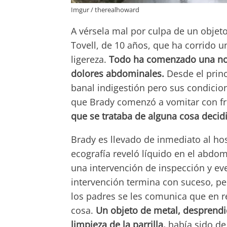
Imgur / therealhoward
A vérsela mal por culpa de un objet
Tovell, de 10 años, que ha corrido 
ligereza.
Todo ha comenzado una noc
dolores abdominales.
Desde el prin
banal indigestión pero sus condici
que Brady comenzó a vomitar con fr
que se trataba de alguna cosa deci
Brady es llevado de inmediato al ho
ecografía reveló líquido en el abdo
una intervención de inspección y ev
intervención termina con suceso, pe
los padres se les comunica que en r
cosa.
Un objeto de metal, desprendid
limpieza de la parrilla,
había sido de