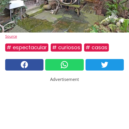
Source
# espectacular
# curiosos
# casas
Advertisement