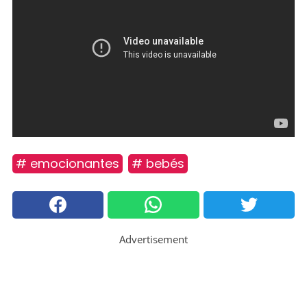
# emocionantes
# bebés
Advertisement