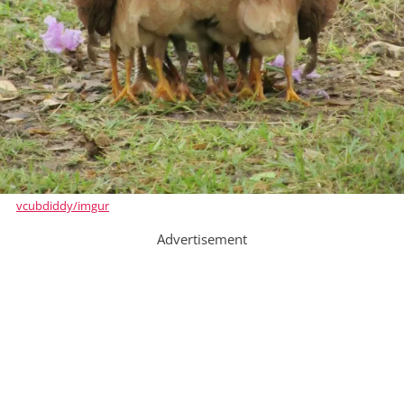
vcubdiddy/imgur
Advertisement