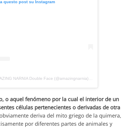
za questo post su Instagram
Un post condiviso da 🖤💙 AMAZING NARNIA Double Face (@amazingnarnia)
in data:
29 Gen 2018 a
 o aquel fenómeno por la cual el interior de un
ntes células pertenecientes o derivadas de otra
obviamente deriva del mito griego de la quimera,
isamente por diferentes partes de animales y