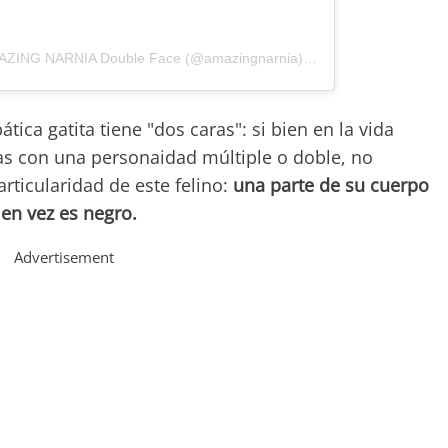
Un post condiviso da 🖤💙 AMAZING NARNIA Double Face (@amazingnarnia)
in data:
25 Gen 2018 a
ica gatita tiene "dos caras": si bien en la vida
as con una personaidad múltiple o doble, no
rticularidad de este felino:
una parte de su cuerpo
 en vez es negro.
Advertisement