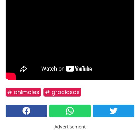
# animales
# graciosos
Advertisement