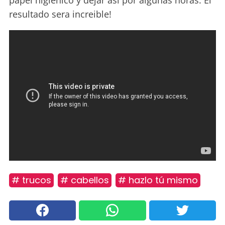
papel higienico y dejar asi por algunas horas. El
resultado sera increible!
# trucos
# cabellos
# hazlo tú mismo