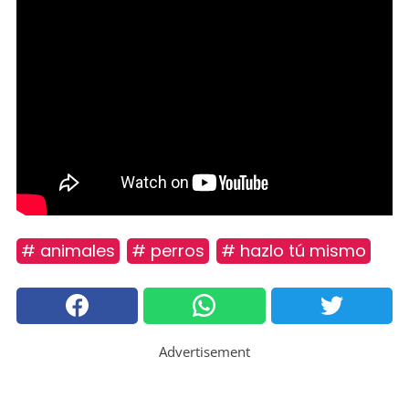
# animales
# perros
# hazlo tú mismo
Advertisement