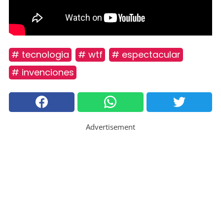
# tecnologia
# wtf
# espectacular
# invenciones
Advertisement