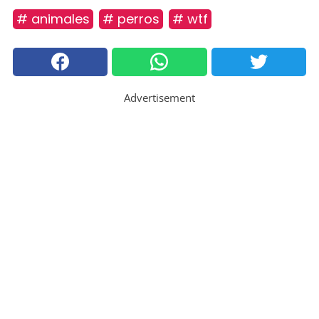
# animales
# perros
# wtf
Advertisement