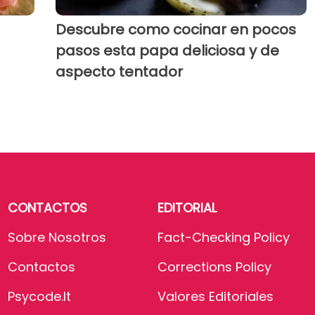
Descubre como cocinar en pocos
pasos esta papa deliciosa y de
aspecto tentador
CONTACTOS
EDITORIAL
Sobre Nosotros
Fact-Checking Policy
Contactos
Corrections Policy
Psycode.it
Valores Editoriales