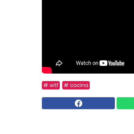
# wtf
# cocina