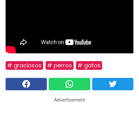
# graciosos
# perros
# gatos
Advertisement