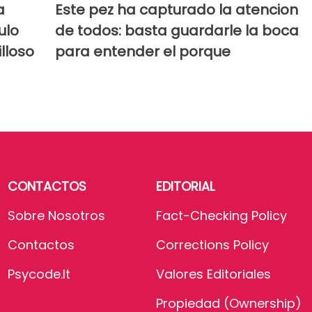
a
Este pez ha capturado la atencion
ulo
de todos: basta guardarle la boca
lloso
para entender el porque
CONTACTOS
EDITORIAL
Sobre Nosotros
Fact-Checking Policy
Contactos
Corrections Policy
Psycode.it
Valores Editoriales
Propiedad (Ownership)