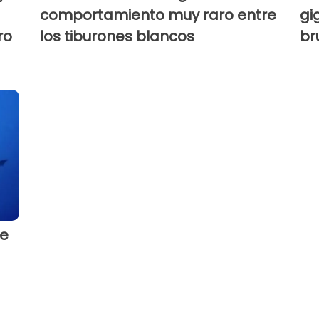
comportamiento muy raro entre
gi
ro
los tiburones blancos
br
de