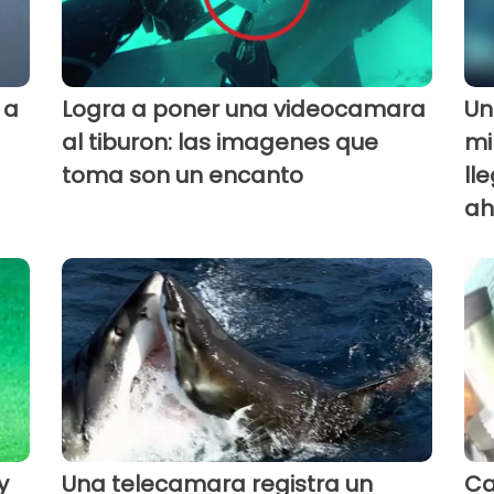
 a
Logra a poner una videocamara
Un
al tiburon: las imagenes que
mi
toma son un encanto
ll
ah
y
Una telecamara registra un
Ca