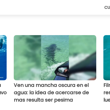
CU
a
Ven una mancha oscura en el
Fi
uvo
agua: la idea de acercarse de
re
mas resulta ser pesima
lu