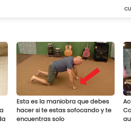
CU
Esta es la maniobra que debes
Ac
la
hacer si te estas sofocando y te
Co
da
encuentras solo
au