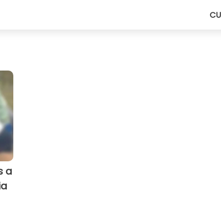
CU
s a
ia