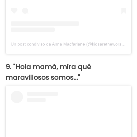
Un post condiviso da Anna Macfarlane (@kidsaretheworst)
in dat
9. "Hola mamá, mira qué
maravillosos somos..."