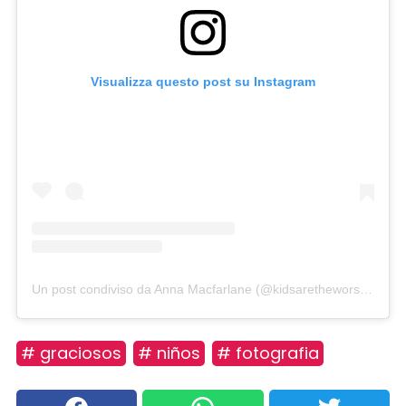
Visualizza questo post su Instagram
Un post condiviso da Anna Macfarlane (@kidsaretheworst)
in dat
# graciosos
# niños
# fotografia