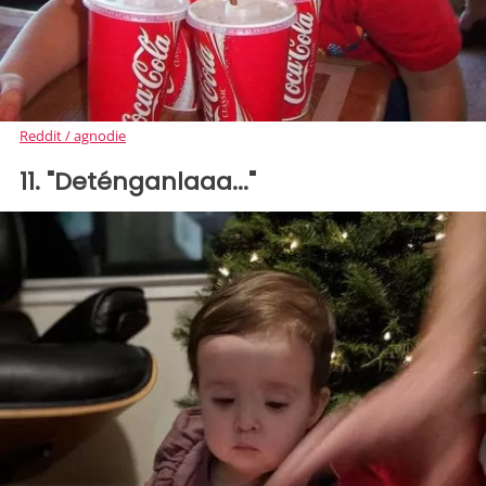
Reddit / agnodie
11. "Deténganlaaa..."