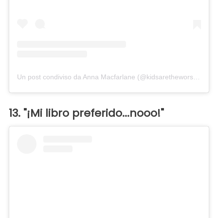
Un post condiviso da Anna Macfarlane (@kidsaretheworst)
in dat
13. "¡Mi libro preferido...nooo!"